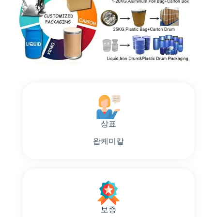
상표
왑케미칼
보증