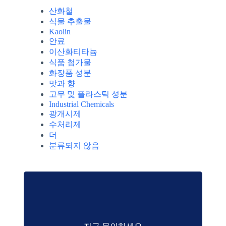
산화철
식물 추출물
Kaolin
안료
이산화티타늄
식품 첨가물
화장품 성분
맛과 향
고무 및 플라스틱 성분
Industrial Chemicals
광개시제
수처리제
더
분류되지 않음