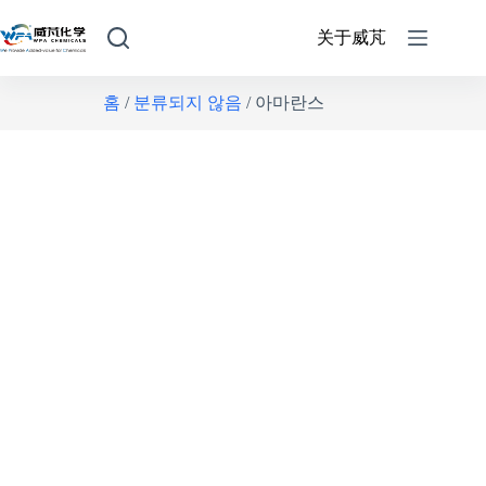
关于威芃
홈
/
분류되지 않음
/ 아마란스