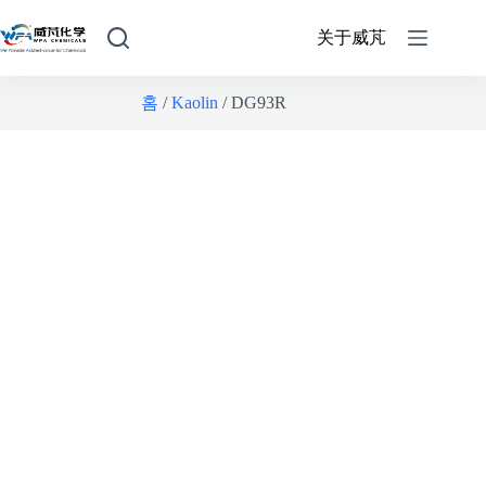
关于威芃
홈
/
Kaolin
/ DG93R