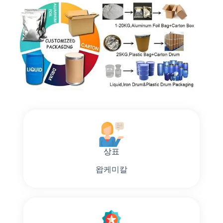
상표
왑케미칼