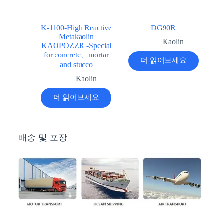
K-1100-High Reactive
DG90R
Metakaolin
Kaolin
KAOPOZZR -Special
for concrete、mortar
더 읽어보세요
and stucco
Kaolin
더 읽어보세요
배송 및 포장