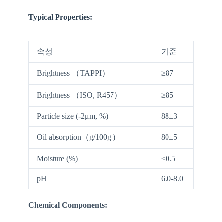
Typical Properties:
속성
기준
Brightness （TAPPI）
≥87
Brightness （ISO, R457）
≥85
Particle size (-2μm, %)
88±3
Oil absorption（g/100g )
80±5
Moisture (%)
≤0.5
pH
6.0-8.0
Chemical Components: