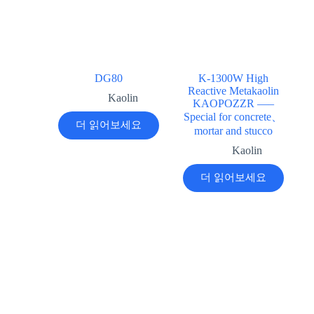
DG80
K-1300W High
Reactive Metakaolin
Kaolin
KAOPOZZR —–
Special for concrete、
더 읽어보세요
mortar and stucco
Kaolin
더 읽어보세요