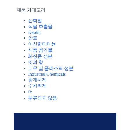
제품 카테고리
산화철
식물 추출물
Kaolin
안료
이산화티타늄
식품 첨가물
화장품 성분
맛과 향
고무 및 플라스틱 성분
Industrial Chemicals
광개시제
수처리제
더
분류되지 않음