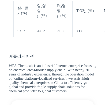
알
영
Fe
영
2
2
실리콘
형
형
TiO2
（%）
2
（%）
2
（%）
（%）
3
3
53±2
44±2
≤1.0
≤1.6
애플리케이션
WPA Chemicals is an industrial Internet enterprise focusing
on chemical cross-border supply chain. With nearly 20
years of industry experience, through the operation model
of “online platform+localized services”, we assist high-
quality chemical enterprises in China to efficiently go
global and provide “agile supply chain solutions for
chemical products” to global customers.