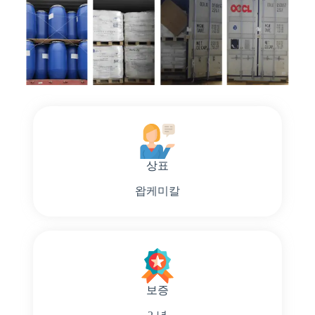
상표
왑케미칼
보증