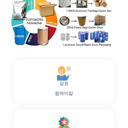
상표
왑케미칼