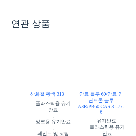
연관 상품
산화철 황색 313
안료 블루 60/안료 인
단트론 블루
플라스틱용 유기
A3R/PB60 CAS 81-77-
안료
6
,
유기안료
,
잉크용 유기안료
플라스틱용 유기
,
페인트 및 코팅
안료