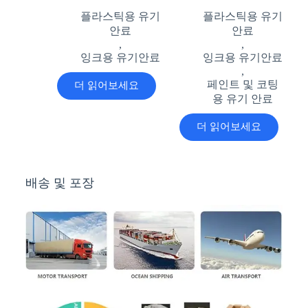
플라스틱용 유기
플라스틱용 유기
안료
안료
,
,
잉크용 유기안료
잉크용 유기안료
,
페인트 및 코팅
더 읽어보세요
용 유기 안료
더 읽어보세요
배송 및 포장