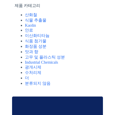
제품 카테고리
산화철
식물 추출물
Kaolin
안료
이산화티타늄
식품 첨가물
화장품 성분
맛과 향
고무 및 플라스틱 성분
Industrial Chemicals
광개시제
수처리제
더
분류되지 않음