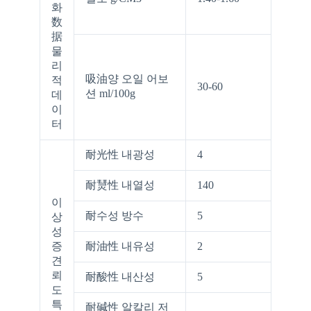
화
数
据
물
리
吸油양 오일 어보
적
30-60
션 ml/100g
데
이
터
耐光性 내광성
4
耐熭性 내열성
140
이
耐수성 방수
5
상
성
증
耐油性 내유성
2
견
뢰
耐酸性 내산성
5
도
특
耐碱性 알칼리 저