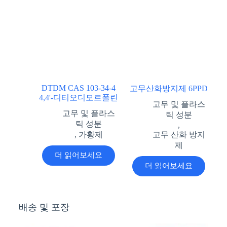
DTDM CAS 103-34-4
고무산화방지제 6PPD
4,4'-디티오디모르폴린
고무 및 플라스
고무 및 플라스
틱 성분
틱 성분
,
,
가황제
고무 산화 방지
제
더 읽어보세요
더 읽어보세요
배송 및 포장