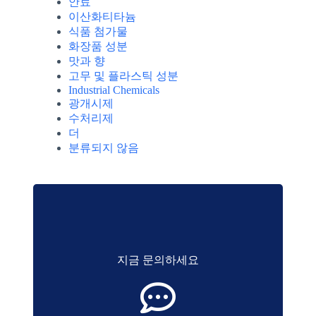
안료
이산화티타늄
식품 첨가물
화장품 성분
맛과 향
고무 및 플라스틱 성분
Industrial Chemicals
광개시제
수처리제
더
분류되지 않음
지금 문의하세요