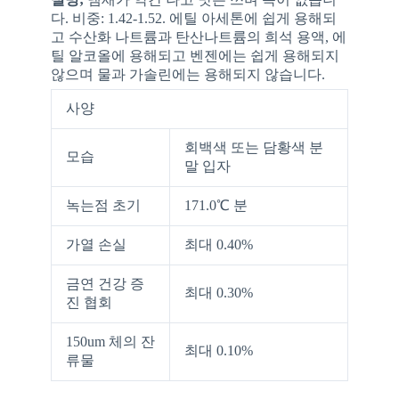
다. 비중: 1.42-1.52. 에틸 아세톤에 쉽게 용해되
고 수산화 나트륨과 탄산나트륨의 희석 용액, 에
틸 알코올에 용해되고 벤젠에는 쉽게 용해되지
않으며 물과 가솔린에는 용해되지 않습니다.
사양
회백색 또는 담황색 분
모습
말 입자
녹는점 초기
171.0℃ 분
가열 손실
최대 0.40%
금연 건강 증
최대 0.30%
진 협회
150um 체의 잔
최대 0.10%
류물