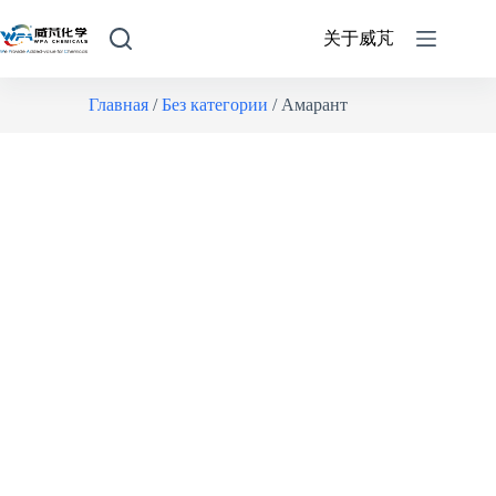
关于威芃
Главная
/
Без категории
/ Амарант