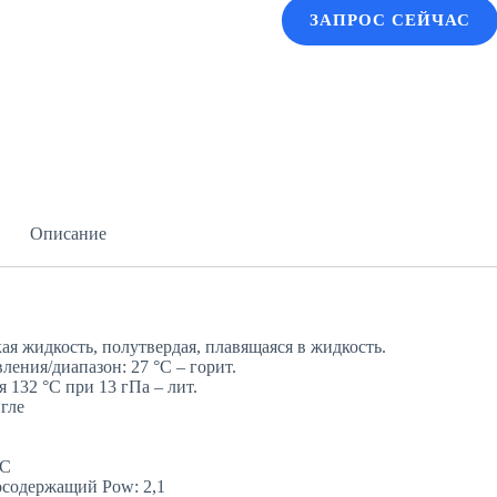
ЗАПРОС СЕЙЧАС
Описание
ая жидкость, полутвердая, плавящаяся в жидкость.
ления/диапазон: 27 °C – горит.
 132 °С при 13 гПа – лит.
гле
°C
осодержащий Pow: 2,1