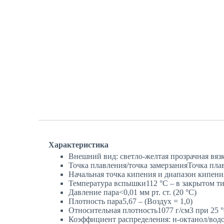
Характеристика
Внешний вид: светло-желтая прозрачная вязк
Точка плавления/точка замерзанияТочка плав
Начальная точка кипения и диапазон кипения
Температура вспышки112 °C – в закрытом ти
Давление пара<0,01 мм рт. ст. (20 °C)
Плотность пара5,67 – (Воздух = 1,0)
Относительная плотность1077 г/см3 при 25 
Коэффициент распределения: н-октанол/вод