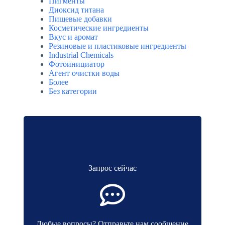
Пигменты
Диоксид титана
Пищевые добавки
Косметические ингредиенты
Вкус и аромат
Резиновые и пластиковые ингредиенты
Industrial Chemicals
Фотоинициатор
Агент очистки воды
Более
Без категории
Запрос сейчас
Любые вопросы? Отправьте нам сообщение