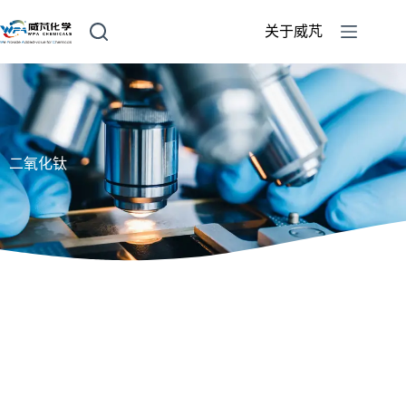
关于威芃
二氧化钛