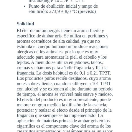
fusión/rango: 74 – 76 °C – lit.
Punto de ebullición inicial y rango de
ebullición: 273,9 ± 8,0 °C (previsto)
Solicitud
El éter de norambergris tiene un aroma fuerte y
específico de ámbar gris. Se utiliza en perfumes y
aromas cosméticos de alta calidad, ya que no
estimula el cuerpo humano ni produce reacciones
alérgicas en los animales, por lo que es muy
adecuado para aromatizar la piel, el cabello y los
tejidos. A menudo se utiliza en jabones, talcos,
cremas y champús para añadir fragancia y fijar la
fragancia. La dosis habitual es de 0,1 a 0,21 TP3T.
Los productos puros recién destilados, cuyo aroma
no es sobresaliente, cuando se diluyen a 101 TP3T
con alcohol y se exponen al aire durante un período
de tiempo, el aroma se volverá más suave y meloso.
El efecto del producto es muy sobresaliente, puede
mejorar en gran medida la difusión de la esencia,
potenciar y realzar el efecto desde el principio de la
fragancia que siempre se ha implementado. La
aplicación de materias primas de ámbar gris en los
cigarrillos es el componente clave del aroma de los
cigarrillos aromatizados, y el ámbar gris es un sabor