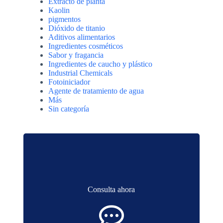
Extracto de planta
Kaolin
pigmentos
Dióxido de titanio
Aditivos alimentarios
Ingredientes cosméticos
Sabor y fragancia
Ingredientes de caucho y plástico
Industrial Chemicals
Fotoiniciador
Agente de tratamiento de agua
Más
Sin categoría
Consulta ahora