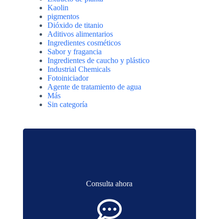
Kaolin
pigmentos
Dióxido de titanio
Aditivos alimentarios
Ingredientes cosméticos
Sabor y fragancia
Ingredientes de caucho y plástico
Industrial Chemicals
Fotoiniciador
Agente de tratamiento de agua
Más
Sin categoría
Consulta ahora