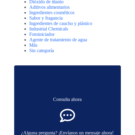
Dióxido de titanio
Aditivos alimentarios
Ingredientes cosméticos
Sabor y fragancia
Ingredientes de caucho y plástico
Industrial Chemicals
Fotoiniciador
Agente de tratamiento de agua
Más
Sin categoría
Consulta ahora
¿Alguna pregunta? ¡Envíanos un mensaje ahora!