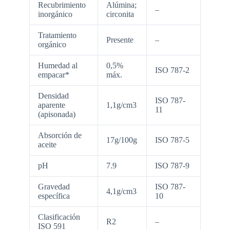
Recubrimiento
Alúmina;
–
inorgánico
circonita
Tratamiento
Presente
–
orgánico
Humedad al
0,5%
ISO 787-2
empacar*
máx.
Densidad
ISO 787-
aparente
1,1g/cm3
11
(apisonada)
Absorción de
17g/100g
ISO 787-5
aceite
pH
7.9
ISO 787-9
Gravedad
ISO 787-
4,1g/cm3
específica
10
Clasificación
R2
–
ISO 591