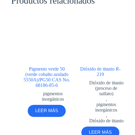
Productos relacionados
Pigmento verde 50
Dióxido de titanio R-
(verde cobalto azulado
219
5550A)/PG50 CAS No.
Dióxido de titanio
68186-85-6
(proceso de
pigmentos
sulfato)
inorgánicos
,
pigmentos
inorgánicos
LEER MÁS
,
Dióxido de titanio
LEER MÁS