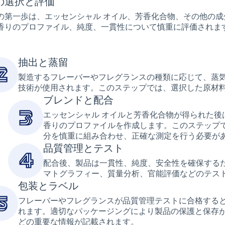
の選択と評価
の第一歩は、エッセンシャル オイル、芳香化合物、その他の
香りのプロファイル、純度、一貫性について慎重に評価されま
抽出と蒸留
製造するフレーバーやフレグランスの種類に応じて、蒸
技術が使用されます。このステップでは、選択した原材
ブレンドと配合
エッセンシャル オイルと芳香化合物が得られた
香りのプロファイルを作成します。このステップ
分を慎重に組み合わせ、正確な測定を行う必要が
品質管理とテスト
配合後、製品は一貫性、純度、安全性を確保する
マトグラフィー、質量分析、官能評価などのテス
包装とラベル
フレーバーやフレグランスが品質管理テストに合格する
れます。適切なパッケージングにより製品の保護と保存
どの重要な情報が記載されます。