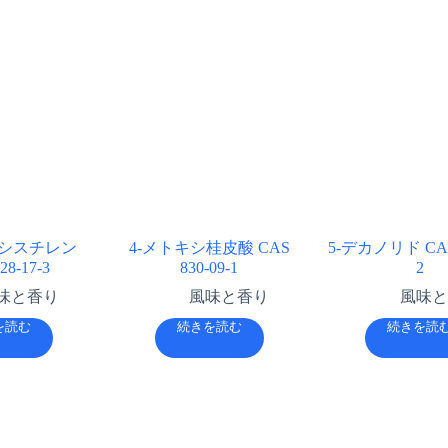
キシスチレン
4-メトキシ桂皮酸 CAS
5-デカノリド CAS 
28-17-3
830-09-1
2
味と香り
風味と香り
風味と
を読む
続きを読む
続きを読