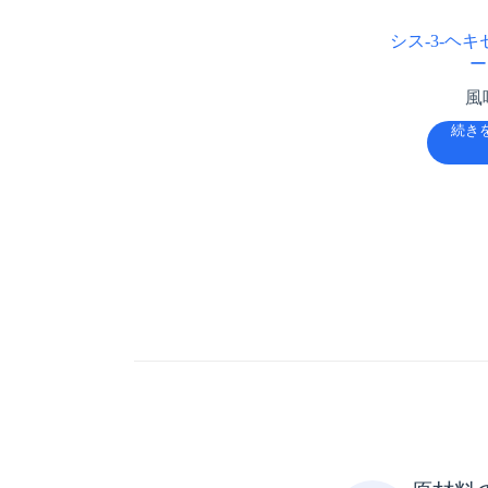
シス-3-ヘ
ー
風
続き