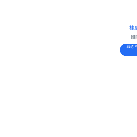
桂
風
続き