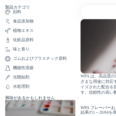
製品カテゴリ
顔料
食品添加物
植物エキス
化粧品原料
味と香り
ゴムおよびプラスチック原料
機能性溶媒
WPA は、高品
光開始剤
ざまな用途に対応
水処理剤
イズされた配合を
す。信頼性の高い
興味があるかもしれません
WPA フレーバー
結果の1～20/84