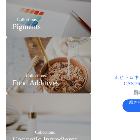
Collections
Pigments
Collections
4-ヒドロ
Food Additives
CAS 26
風
続き
Collections
Cosmetic Ingredients