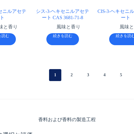
キセニルアセテ
シス-3-ヘキセニルアセテ
CIS-3-ヘキセ
ト
ート CAS 3681-71-8
ート
味と香り
風味と香り
風味と
を読む
続きを読む
続きを読
1
2
3
4
5
香料および香料の製造工程