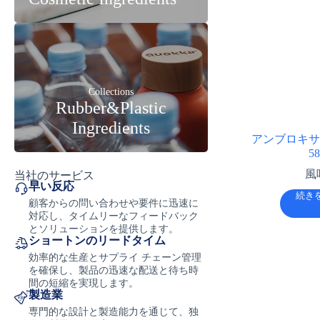
Collections
Rubber&Plastic
Ingredients
アンブロキサン 
58
風
当社のサービス
早い反応
続き
顧客からの問い合わせや要件に迅速に
対応し、タイムリーなフィードバック
とソリューションを提供します。
ショートンのリードタイム
効率的な生産とサプライ チェーン管理
を確保し、製品の迅速な配送と待ち時
間の短縮を実現します。
製造業
専門的な設計と製造能力を通じて、独