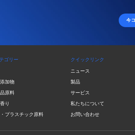
今
テゴリー
クイックリンク
ニュース
添加物
製品
品原料
サービス
香り
私たちについて
・プラスチック原料
お問い合わせ