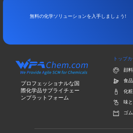
無料の化学ソリューションを入手しましょう!
トップカ
顔料
食品
プロフェッショナルな国
際化学品サプライチェー
化粧
ンプラットフォーム
味と
ゴム