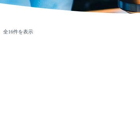
全16件を表示