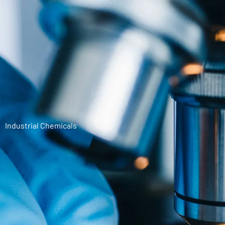
Industrial Chemicals