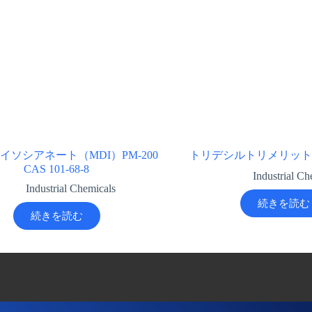
イソシアネート（MDI）PM-200
トリデシルトリメリット
CAS 101-68-8
Industrial Ch
Industrial Chemicals
続きを読む
続きを読む