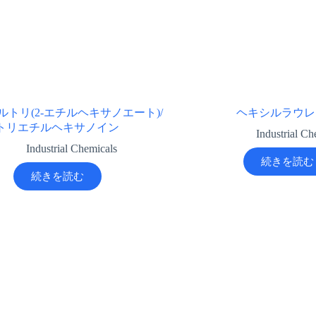
トリ(2-エチルヘキサノエート)/
ヘキシルラウレ
トリエチルヘキサノイン
Industrial Ch
Industrial Chemicals
続きを読む
続きを読む