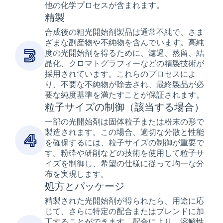
他の化学プロセスが含まれます。
精製
合成後の粗光開始剤製品は通常不純で、さま
ざまな副産物や不純物を含んでいます。高純
度の光開始剤を得るために、濾過、蒸留、結
晶化、クロマトグラフィーなどの精製技術が
採用されています。これらのプロセスによ
り、不要な不純物が除去され、最終製品が必
要な純度基準を満たすことが保証されます。
粒子サイズの制御（該当する場合）
一部の光開始剤は固体粒子または粉末の形で
製造されます。この場合、適切な分散と性能
を確保するには、粒子サイズの制御が重要で
す。粉砕や研削などの技術を使用して粒子サ
イズを制御し、希望の仕様に従って均一な分
布を実現します。
処方とパッケージ
精製された光開始剤が得られたら、用途に応
じて、さらに特定の配合またはブレンドに加
工することができます。配合により、溶解性