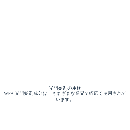
カスタマイズされたソリューション
WPA は、すべてのアプリケーションが固有のもので
あることを理解しており、そのチームはパーソナラ
イズされたサポートと技術的な専門知識を提供する
準備ができています。
光開始剤の用途
WPA 光開始剤成分は、さまざまな業界で幅広く使用されて
います。