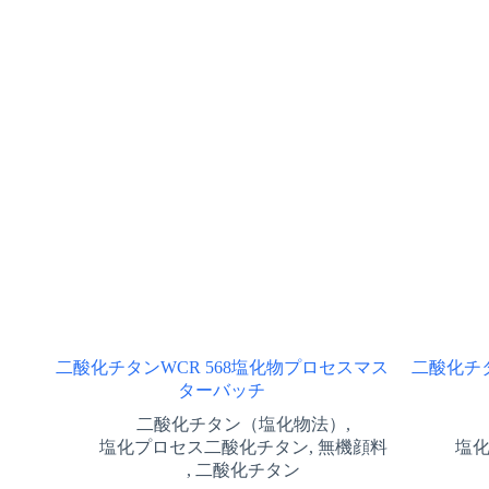
二酸化チタンWCR 568塩化物プロセスマス
二酸化チタ
ターバッチ
二酸化チタン（塩化物法）
,
塩化プロセス二酸化チタン
,
無機顔料
塩
,
二酸化チタン