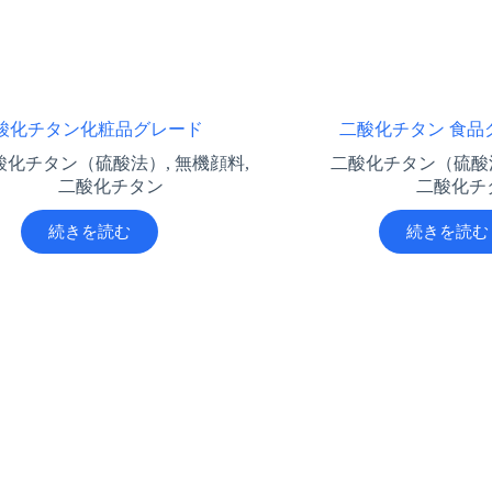
酸化チタン化粧品グレード
二酸化チタン 食品
酸化チタン（硫酸法）
,
無機顔料
,
二酸化チタン（硫酸
二酸化チタン
二酸化チ
続きを読む
続きを読む