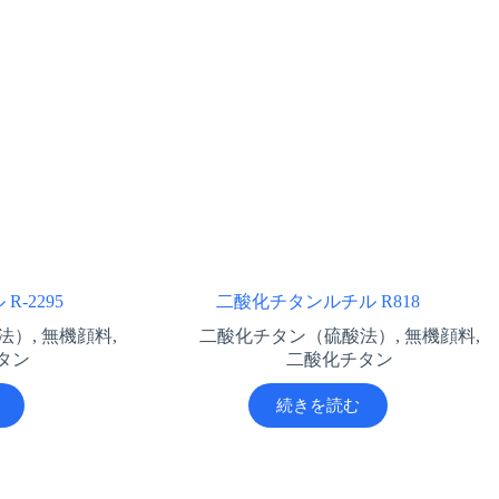
-2295
二酸化チタンルチル R818
法）
,
無機顔料
,
二酸化チタン（硫酸法）
,
無機顔料
,
タン
二酸化チタン
続きを読む