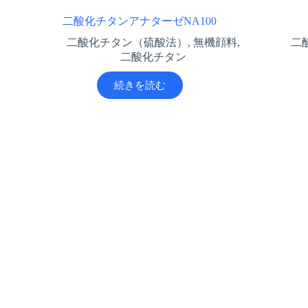
二酸化チタンアナターゼNA100
二酸化チタン（硫酸法）
,
無機顔料
,
二
二酸化チタン
続きを読む