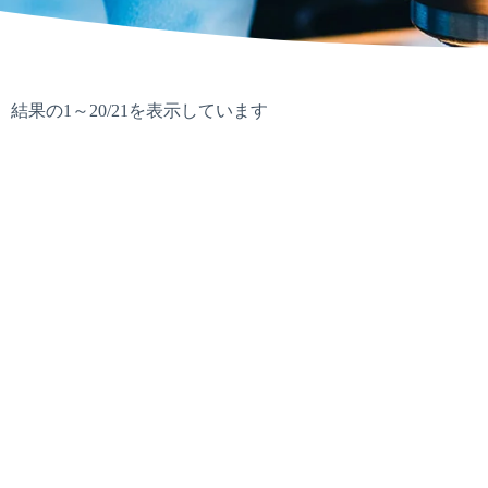
結果の1～20/21を表示しています