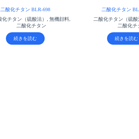
二酸化チタン BLR-698
二酸化チタン BLR
酸化チタン（硫酸法）
,
無機顔料
,
二酸化チタン（硫酸
二酸化チタン
二酸化チ
続きを読む
続きを読む