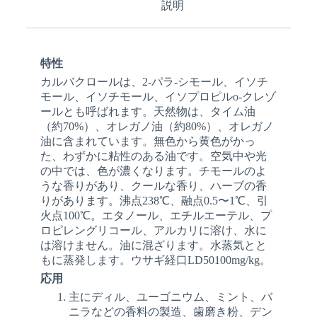
説明
特性
カルバクロールは、2-パラ-シモール、イソチ
モール、イソチモール、イソプロピルo-クレゾ
ールとも呼ばれます。天然物は、タイム油
（約70%）、オレガノ油（約80%）、オレガノ
油に含まれています。無色から黄色がかっ
た、わずかに粘性のある油です。空気中や光
の中では、色が濃くなります。チモールのよ
うな香りがあり、クールな香り、ハーブの香
りがあります。沸点238℃、融点0.5〜1℃、引
火点100℃。エタノール、エチルエーテル、プ
ロピレングリコール、アルカリに溶け、水に
は溶けません。油に混ざります。水蒸気とと
もに蒸発します。ウサギ経口LD50100mg/kg。
応用
主にディル、ユーゴニウム、ミント、バ
ニラなどの香料の製造、歯磨き粉、デン