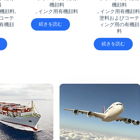
料
機顔料
機顔料
機顔料
,
,
インク用有機顔料
,
インク用有機顔
コーテ
塗料およびコーテ
続きを読む
有機顔
ィング用の有機顔
料
続きを読む