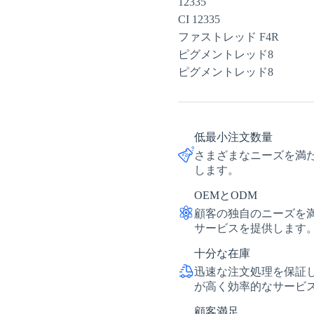
12335
CI 12335
ファストレッド F4R
ピグメントレッド8
ピグメントレッド8
低最小注文数量
さまざまなニーズを満
します。
OEMとODM
顧客の独自のニーズを
サービスを提供します
十分な在庫
迅速な注文処理を保証
が高く効率的なサービ
顧客満足