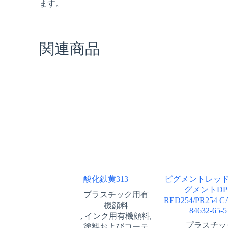
ます。
関連商品
酸化鉄黄313
ピグメントレッド2
グメントDP
プラスチック用有
RED254/PR254 
機顔料
84632-65-5
,
インク用有機顔料
,
プラスチッ
塗料およびコーテ