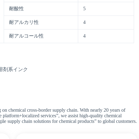
耐酸性
5
耐アルカリ性
4
耐アルコール性
4
、溶剤系インク
g on chemical cross-border supply chain. With nearly 20 years of
e platform+localized services”, we assist high-quality chemical
agile supply chain solutions for chemical products” to global customers.