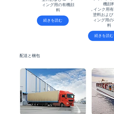
機顔
ィング用の有機顔
,
インク用有
料
塗料および
ィング用の
続きを読む
料
続きを読む
配送と梱包