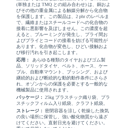
(単独または TMQ との組み合わせ) は、銅およ
びその他の重金属による触媒分解から化合物
を保護します。この製品は、2 phr のレベルま
で、繊維またはスチールコードへの化合物の
接着に悪影響を及ぼしません。この濃度を超
えると、ブルーミングが発生し、プライ間お
よびプライとコードの接着を妨げる可能性が
あります。化合物が変色し、ひどい接触およ
び移行汚れを引き起こします。
応用：
あらゆる種類のタイヤおよびゴム製
品、ソリッドタイヤ、ベルト、ホース、ケー
ブル、自動車マウント、ブッシング、および
継続的および断続的な動的動作条件にさらさ
れ、オゾンからの保護を必要とする一般的な
機械製品に使用されます。
パッケージ：
25kg プラスチック織り袋、プラ
スチックフィルム入り紙袋、クラフト紙袋。
ストレージ：
密閉容器を涼しく乾燥した換気
の良い場所に保管し、強い酸化物質から遠ざ
けてください。直射日光を避けてください。