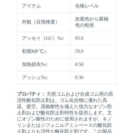
アイテム
合格レベル
灰紫色から紫褐
外観（目視検査）
色の粒状
アッセイ（GC）%≥
95.0
初期MP ℃≥
70.0
加熱損失%≤
0.50
アッシュ%≤
0.30
プロパティ：
天然ゴムおよび合成ゴム用の高
活性酸化防止剤は、ゴム化合物に優れた高
温、疲労、屈曲耐性を備えた強力なオゾン防
止剤および酸化防止剤特性を提供します。主
にオゾン耐性のために使用されますが、キノ
リンまたはジフェニルアミンベースの酸化防
止剤よりも活性な酸化防止剤です。この製品