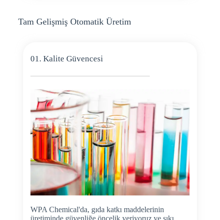
Tam Gelişmiş Otomatik Üretim
01. Kalite Güvencesi
WPA Chemical'da, gıda katkı maddelerinin
üretiminde güvenliğe öncelik veriyoruz ve sıkı