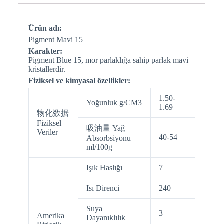
Ürün adı:
Pigment Mavi 15
Karakter:
Pigment Blue 15, mor parlaklığa sahip parlak mavi
kristallerdir.
Fiziksel ve kimyasal özellikler:
1.50-
Yoğunluk g/CM3
1.69
物化数据
Fiziksel
吸油量 Yağ
Veriler
40-54
Absorbsiyonu
ml/100g
Işık Haslığı
7
Isı Direnci
240
Suya
3
Amerika
Dayanıklılık