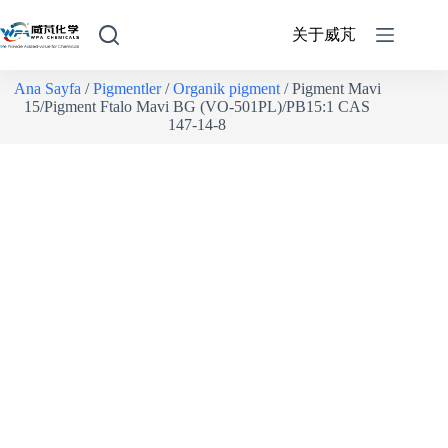
关于威芃
Ana Sayfa
/
Pigmentler
/
Organik pigment
/ Pigment Mavi
15/Pigment Ftalo Mavi BG (VO-501PL)/PB15:1 CAS
147-14-8