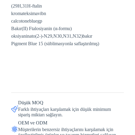
(29H,31H-ftalin
kromateksimavibn
calcotonebluegp
Bakır(II) Ftalosiyanin (α-formu)
oksiyaninato(2-)-N29,N30,N31,N32)bakır
Pigment Blue 15 (süblimasyonla saflaştırılmış)
Düşük MOQ
Farklı ihtiyaçları karşılamak için düşük minimum
sipariş miktarı sağlayın.
OEM ve ODM
Müşterilerin benzersiz ihtiyaçlarını karşılamak için
özelleştirilmiş ürünler ve tasarım hizmetleri sağlayın.