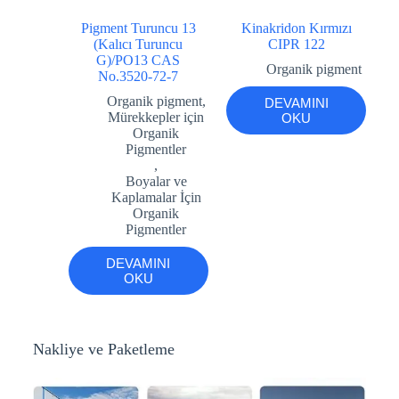
Pigment Turuncu 13
Kinakridon Kırmızı
(Kalıcı Turuncu
CIPR 122
G)/PO13 CAS
Organik pigment
No.3520-72-7
Organik pigment
,
DEVAMINI
Mürekkepler için
OKU
Organik
Pigmentler
,
Boyalar ve
Kaplamalar İçin
Organik
Pigmentler
DEVAMINI
OKU
Nakliye ve Paketleme