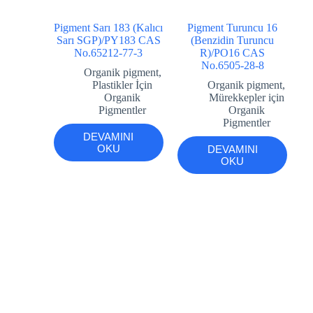
Pigment Sarı 183 (Kalıcı
Pigment Turuncu 16
Sarı SGP)/PY183 CAS
(Benzidin Turuncu
No.65212-77-3
R)/PO16 CAS
No.6505-28-8
Organik pigment
,
Plastikler İçin
Organik pigment
,
Organik
Mürekkepler için
Pigmentler
Organik
Pigmentler
DEVAMINI
OKU
DEVAMINI
OKU