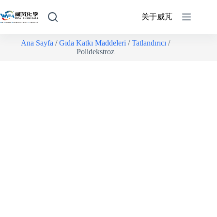
关于威芃
Ana Sayfa
/
Gıda Katkı Maddeleri
/
Tatlandırıcı
/
Polidekstroz