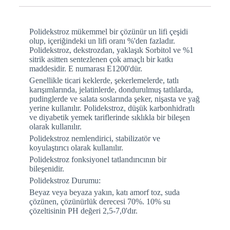
Polidekstroz mükemmel bir çözünür un lifi çeşidi
olup, içeriğindeki un lifi oranı %'den fazladır.
Polidekstroz, dekstrozdan, yaklaşık Sorbitol ve %1
sitrik asitten sentezlenen çok amaçlı bir katkı
maddesidir. E numarası E1200'dür.
Genellikle ticari keklerde, şekerlemelerde, tatlı
karışımlarında, jelatinlerde, dondurulmuş tatlılarda,
pudinglerde ve salata soslarında şeker, nişasta ve yağ
yerine kullanılır. Polidekstroz, düşük karbonhidratlı
ve diyabetik yemek tariflerinde sıklıkla bir bileşen
olarak kullanılır.
Polidekstroz nemlendirici, stabilizatör ve
koyulaştırıcı olarak kullanılır.
Polidekstroz fonksiyonel tatlandırıcının bir
bileşenidir.
Polidekstroz Durumu:
Beyaz veya beyaza yakın, katı amorf toz, suda
çözünen, çözünürlük derecesi 70%. 10% su
çözeltisinin PH değeri 2,5-7,0'dır.