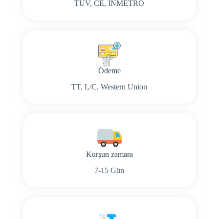
TÜV, CE, İNMETRO
Ödeme
TT, L/C, Western Union
Kurşun zamanı
7-15 Gün