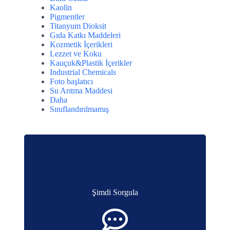
Kaolin
Pigmentler
Titanyum Dioksit
Gıda Katkı Maddeleri
Kozmetik İçerikleri
Lezzet ve Koku
Kauçuk&Plastik İçerikler
Industrial Chemicals
Foto başlatıcı
Su Arıtma Maddesi
Daha
Sınıflandırılmamış
Şimdi Sorgula