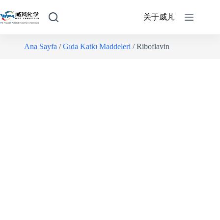
关于威芃
Ana Sayfa
/
Gıda Katkı Maddeleri
/ Riboflavin