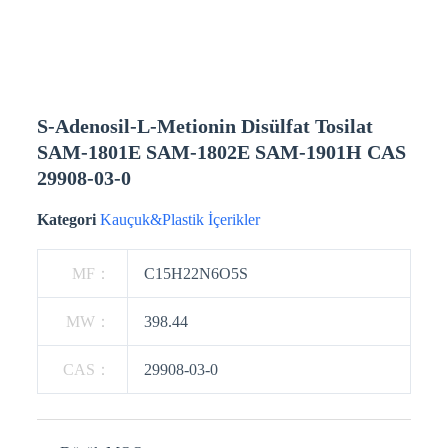
S-Adenosil-L-Metionin Disülfat Tosilat
SAM-1801E SAM-1802E SAM-1901H CAS
29908-03-0
Kategori
Kauçuk&Plastik İçerikler
MF：
C15H22N6O5S
MW：
398.44
CAS：
29908-03-0