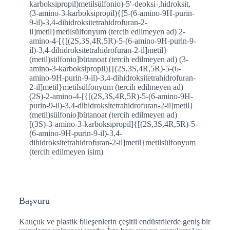
karboksipropil)metilsülfonio)-5′-deoksi-,hidroksit,
(3-amino-3-karboksipropil){[5-(6-amino-9H-purin-
9-il)-3,4-dihidroksitetrahidrofuran-2-
il]metil}metilsülfonyum (tercih edilmeyen ad) 2-
amino-4-[{[(2S,3S,4R,5R)-5-(6-amino-9H-purin-9-
il)-3,4-dihidroksitetrahidrofuran-2-il]metil}
(metil)sülfonio]bütanoat (tercih edilmeyen ad) (3-
amino-3-karboksipropil){[(2S,3S,4R,5R)-5-(6-
amino-9H-purin-9-il)-3,4-dihidroksitetrahidrofuran-
2-il]metil}metilsülfonyum (tercih edilmeyen ad)
(2S)-2-amino-4-[{[(2S,3S,4R,5R)-5-(6-amino-9H-
purin-9-il)-3,4-dihidroksitetrahidrofuran-2-il]metil}
(metil)sülfonio]bütanoat (tercih edilmeyen ad)
[(3S)-3-amino-3-karboksipropil]{[(2S,3S,4R,5R)-5-
(6-amino-9H-purin-9-il)-3,4-
dihidroksitetrahidrofuran-2-il]metil}metilsülfonyum
(tercih edilmeyen isim)
Başvuru
Kauçuk ve plastik bileşenlerin çeşitli endüstrilerde geniş bir