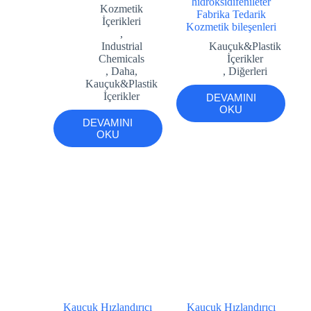
hidroksidifenileter
Kozmetik
Fabrika Tedarik
İçerikleri
Kozmetik bileşenleri
,
Industrial
Kauçuk&Plastik
Chemicals
İçerikler
,
Daha
,
,
Diğerleri
Kauçuk&Plastik
İçerikler
DEVAMINI
OKU
DEVAMINI
OKU
Kauçuk Hızlandırıcı
Kauçuk Hızlandırıcı