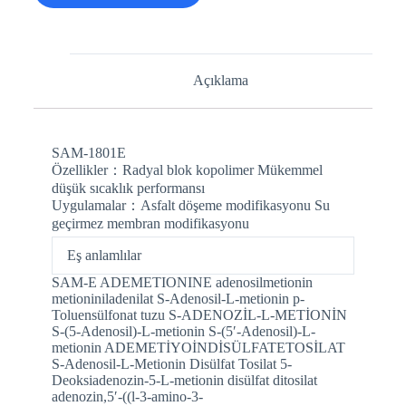
Açıklama
SAM-1801E
Özellikler：Radyal blok kopolimer Mükemmel
düşük sıcaklık performansı
Uygulamalar：Asfalt döşeme modifikasyonu Su
geçirmez membran modifikasyonu
Eş anlamlılar
SAM-E ADEMETIONINE adenosilmetionin
metioniniladenilat S-Adenosil-L-metionin p-
Toluensülfonat tuzu S-ADENOZİL-L-METİONİN
S-(5-Adenosil)-L-metionin S-(5′-Adenosil)-L-
metionin ADEMETİYOİNDİSÜLFATETOSİLAT
S-Adenosil-L-Metionin Disülfat Tosilat 5-
Deoksiadenozin-5-L-metionin disülfat ditosilat
adenozin,5′-((l-3-amino-3-