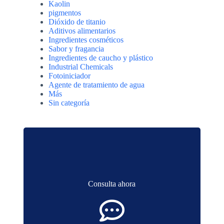
Kaolin
pigmentos
Dióxido de titanio
Aditivos alimentarios
Ingredientes cosméticos
Sabor y fragancia
Ingredientes de caucho y plástico
Industrial Chemicals
Fotoiniciador
Agente de tratamiento de agua
Más
Sin categoría
Consulta ahora