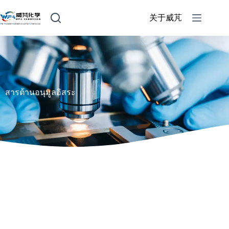
关于威芃
สารต้านอนุมูลอิสระ