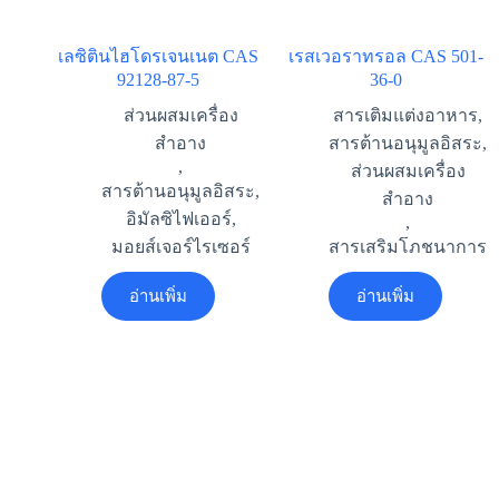
เลซิตินไฮโดรเจนเนต CAS
เรสเวอราทรอล CAS 501-
92128-87-5
36-0
ส่วนผสมเครื่อง
สารเติมแต่งอาหาร
,
สำอาง
สารต้านอนุมูลอิสระ
,
,
ส่วนผสมเครื่อง
สารต้านอนุมูลอิสระ
,
สำอาง
อิมัลซิไฟเออร์
,
,
มอยส์เจอร์ไรเซอร์
สารเสริมโภชนาการ
อ่านเพิ่ม
อ่านเพิ่ม