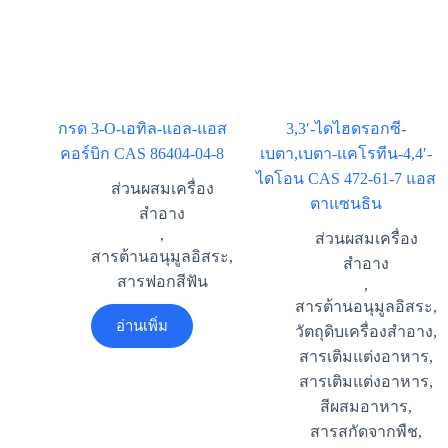
กรด 3-O-เอทิล-แอล-แอส
3,3′-ไดไฮดรอกซี-
คอร์บิก CAS 86404-04-8
เบตา,เบตา-แคโรทีน-4,4′-
ไดโอน CAS 472-61-7 แอส
ส่วนผสมเครื่อง
ตาแซนธิน
สำอาง
,
ส่วนผสมเครื่อง
สารต้านอนุมูลอิสระ
,
สำอาง
สารฟอกสีฟัน
,
สารต้านอนุมูลอิสระ
,
อ่านเพิ่ม
วัตถุดิบเครื่องสำอาง
,
สารเติมแต่งอาหาร
,
สารเติมแต่งอาหาร
,
สีผสมอาหาร
,
สารสกัดจากพืช
,