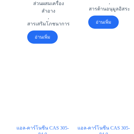
,
ส่วนผสมเครื่อง
สารต้านอนุมูลอิสระ
สำอาง
,
อ่านเพิ่ม
สารเสริมโภชนาการ
อ่านเพิ่ม
แอล-คาร์โนซีน CAS 305-
แอล-คาร์โนซีน CAS 305-