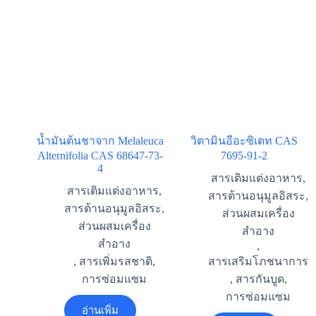
น้ำมันต้นชาจาก Melaleuca
วิตามินอีอะซิเตท CAS
Alternifolia CAS 68647-73-
7695-91-2
4
สารเติมแต่งอาหาร
,
สารเติมแต่งอาหาร
,
สารต้านอนุมูลอิสระ
,
สารต้านอนุมูลอิสระ
,
ส่วนผสมเครื่อง
ส่วนผสมเครื่อง
สำอาง
สำอาง
,
,
สารเพิ่มรสชาติ
,
สารเสริมโภชนาการ
การซ่อมแซม
,
สารกันบูด
,
การซ่อมแซม
อ่านเพิ่ม