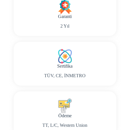
Garanti
2 Yıl
Sertifika
TÜV, CE, İNMETRO
Ödeme
TT, L/C, Western Union