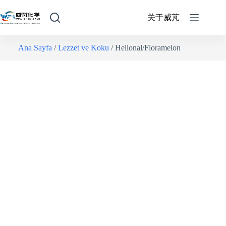
关于威芃
Ana Sayfa
/
Lezzet ve Koku
/ Helional/Floramelon