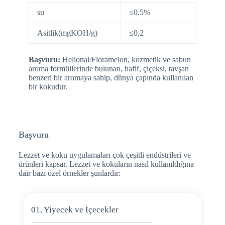
su
≤0.5%
Asitlik(mgKOH/g)
≤0,2
Başvuru:
Helional/Floramelon, kozmetik ve sabun
aroma formüllerinde bulunan, hafif, çiçeksi, tavşan
benzeri bir aromaya sahip, dünya çapında kullanılan
bir kokudur.
Başvuru
Lezzet ve koku uygulamaları çok çeşitli endüstrileri ve
ürünleri kapsar. Lezzet ve kokuların nasıl kullanıldığına
dair bazı özel örnekler şunlardır:
01. Yiyecek ve İçecekler