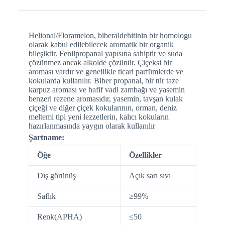
Helional/Floramelon, biberaldehitinin bir homologu
olarak kabul edilebilecek aromatik bir organik
bileşiktir. Fenilpropanal yapısına sahiptir ve suda
çözünmez ancak alkolde çözünür. Çiçeksi bir
aroması vardır ve genellikle ticari parfümlerde ve
kokularda kullanılır. Biber propanal, bir tür taze
karpuz aroması ve hafif vadi zambağı ve yasemin
benzeri rezene aromasıdır, yasemin, tavşan kulak
çiçeği ve diğer çiçek kokularının, orman, deniz
meltemi tipi yeni lezzetlerin, kalıcı kokuların
hazırlanmasında yaygın olarak kullanılır
Şartname:
Öğe
Özellikler
Dış görünüş
Açık sarı sıvı
Saflık
≥99%
Renk(APHA)
≤50