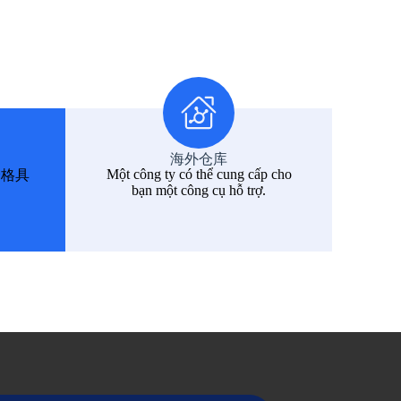
海外仓库
Một công ty có thể cung cấp cho
价格具
bạn một công cụ hỗ trợ.