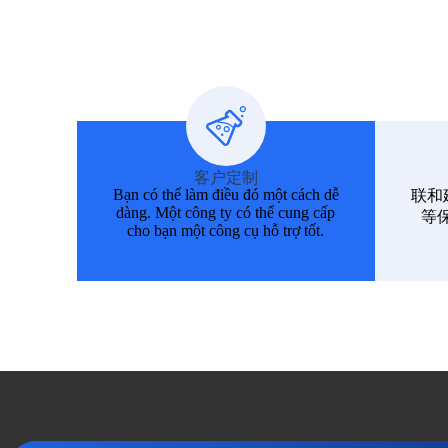
客户定制
Bạn có thể làm điều đó một cách dễ
联和
dàng. Một công ty có thể cung cấp
等保
cho bạn một công cụ hỗ trợ tốt.