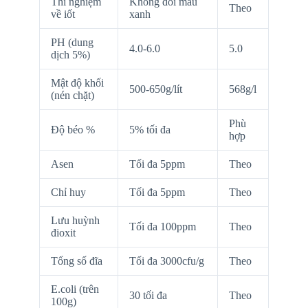
Thí nghiệm
Không đổi màu
Theo
về iốt
xanh
PH (dung
4.0-6.0
5.0
dịch 5%)
Mật độ khối
500-650g/lít
568g/l
(nén chặt)
Phù
Độ béo %
5% tối đa
hợp
Asen
Tối đa 5ppm
Theo
Chỉ huy
Tối đa 5ppm
Theo
Lưu huỳnh
Tối đa 100ppm
Theo
đioxit
Tổng số đĩa
Tối đa 3000cfu/g
Theo
E.coli (trên
30 tối đa
Theo
100g)