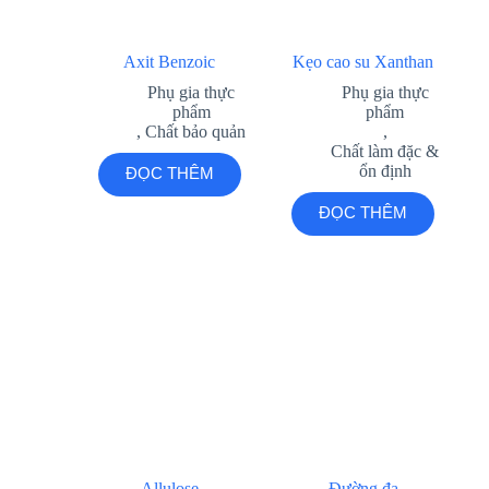
Axit Benzoic
Kẹo cao su Xanthan
Phụ gia thực
Phụ gia thực
phẩm
phẩm
,
Chất bảo quản
,
Chất làm đặc &
ổn định
ĐỌC THÊM
ĐỌC THÊM
Allulose
Đường đa