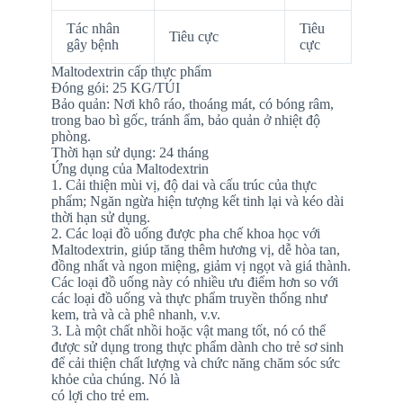
Tác nhân
Tiêu
Tiêu cực
gây bệnh
cực
Maltodextrin cấp thực phẩm
Đóng gói: 25 KG/TÚI
Bảo quản: Nơi khô ráo, thoáng mát, có bóng râm,
trong bao bì gốc, tránh ẩm, bảo quản ở nhiệt độ
phòng.
Thời hạn sử dụng: 24 tháng
Ứng dụng của Maltodextrin
1. Cải thiện mùi vị, độ dai và cấu trúc của thực
phẩm; Ngăn ngừa hiện tượng kết tinh lại và kéo dài
thời hạn sử dụng.
2. Các loại đồ uống được pha chế khoa học với
Maltodextrin, giúp tăng thêm hương vị, dễ hòa tan,
đồng nhất và ngon miệng, giảm vị ngọt và giá thành.
Các loại đồ uống này có nhiều ưu điểm hơn so với
các loại đồ uống và thực phẩm truyền thống như
kem, trà và cà phê nhanh, v.v.
3. Là một chất nhồi hoặc vật mang tốt, nó có thể
được sử dụng trong thực phẩm dành cho trẻ sơ sinh
để cải thiện chất lượng và chức năng chăm sóc sức
khỏe của chúng. Nó là
có lợi cho trẻ em.