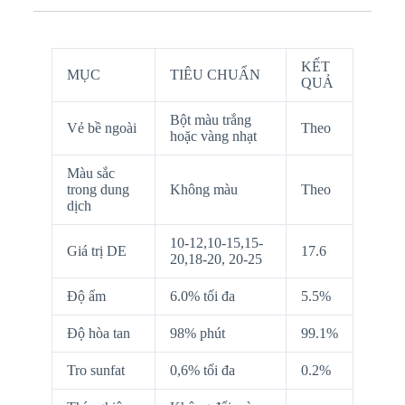
KẾT
MỤC
TIÊU CHUẨN
QUẢ
Bột màu trắng
Vẻ bề ngoài
Theo
hoặc vàng nhạt
Màu sắc
trong dung
Không màu
Theo
dịch
10-12,10-15,15-
Giá trị DE
17.6
20,18-20, 20-25
Độ ẩm
6.0% tối đa
5.5%
Độ hòa tan
98% phút
99.1%
Tro sunfat
0,6% tối đa
0.2%