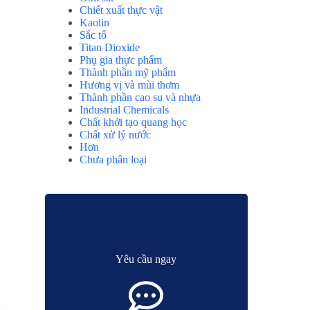
Chiết xuất thực vật
Kaolin
Sắc tố
Titan Dioxide
Phụ gia thực phẩm
Thành phần mỹ phẩm
Hương vị và mùi thơm
Thành phần cao su và nhựa
Industrial Chemicals
Chất khởi tạo quang học
Chất xử lý nước
Hơn
Chưa phân loại
Yêu cầu ngay