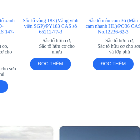
 tố xanh
Sắc tố vàng 183 (Vàng vĩnh
Sắc tố màu cam 36 (Màu
O-
viễn SGP)/PY183 CAS số
cam nhanh HL)/PO36 CA
S 147-
65212-77-3
No.12236-62-3
Sắc tố hữu cơ
,
Sắc tố hữu cơ
,
u cơ
,
Sắc tố hữu cơ cho
Sắc tố hữu cơ cho sơ
cơ cho
nhựa
và lớp phủ
ĐỌC THÊM
ĐỌC THÊM
 cho sơn
phủ
M