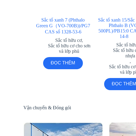
Sắc tố xanh 7 (Phthalo
Sắc tố xanh 15/Sắc
Phthalo B (V
Green G（VO-700B))/PG7
500PL)/PB15:0 CA
CAS số 1328-53-6
14-8
Sắc tố hữu cơ
,
Sắc tố hữ
Sắc tố hữu cơ cho sơn
Sắc tố hữu 
và lớp phủ
nhựa
,
ĐỌC THÊM
Sắc tố hữu cơ
và lớp 
ĐỌC THÊ
Vận chuyển & Đóng gói