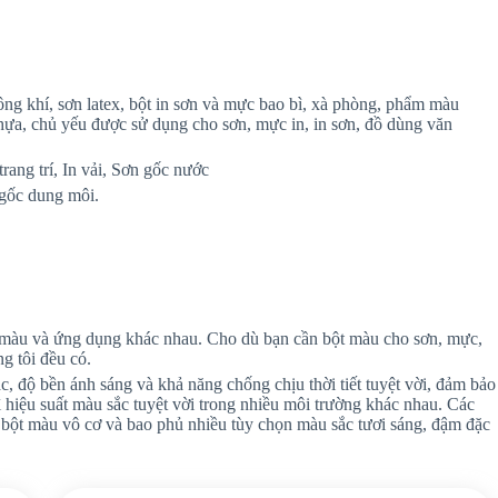
ng khí, sơn latex, bột in sơn và mực bao bì, xà phòng, phẩm màu
ựa, chủ yếu được sử dụng cho sơn, mực in, in sơn, đồ dùng văn
rang trí, In vải, Sơn gốc nước
gốc dung môi.
 màu và ứng dụng khác nhau. Cho dù bạn cần bột màu cho sơn, mực,
g tôi đều có.
, độ bền ánh sáng và khả năng chống chịu thời tiết tuyệt vời, đảm bảo
 hiệu suất màu sắc tuyệt vời trong nhiều môi trường khác nhau. Các
 bột màu vô cơ và bao phủ nhiều tùy chọn màu sắc tươi sáng, đậm đặc