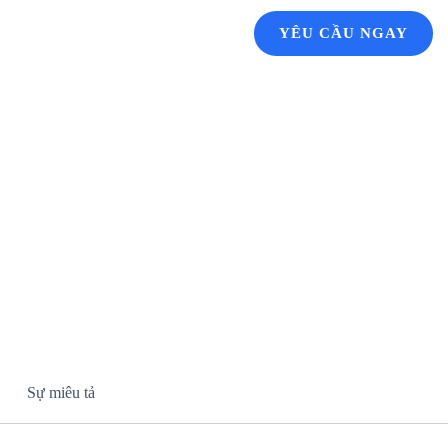
YÊU CẦU NGAY
Sự miêu tả