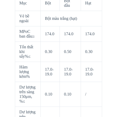
Bột
Mục
Bột
Hạt
dầu
Vẻ bề
Bột màu trắng (hạt)
ngoài
MPοC
174.0
174.0
174.0
ban đầu≥
Tổn thất
khi
0.30
0.50
0.30
sấy%≤
Hàm
17.0-
17.0-
17.0-
lượng
19.0
19.0
19.0
kẽm%
Dư lượng
trên sàng
0.10
0.10
/
150μm,
%≤
Dư lượng
trên