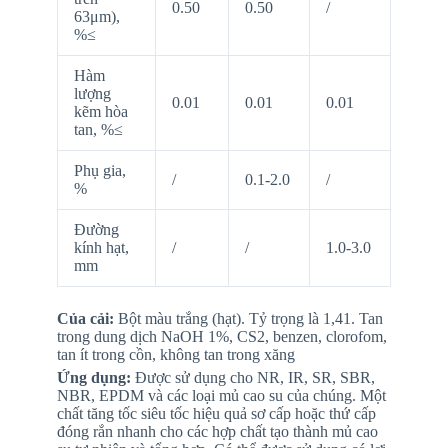
0.50
0.50
/
63μm),
%≤
Hàm
lượng
0.01
0.01
0.01
kẽm hòa
tan, %≤
Phụ gia,
/
0.1-2.0
/
%
Đường
kính hạt,
/
/
1.0-3.0
mm
Của cải:
Bột màu trắng (hạt). Tỷ trọng là 1,41. Tan
trong dung dịch NaOH 1%, CS2, benzen, clorofom,
tan ít trong cồn, không tan trong xăng
Ứng dụng:
Được sử dụng cho NR, IR, SR, SBR,
NBR, EPDM và các loại mủ cao su của chúng. Một
chất tăng tốc siêu tốc hiệu quả sơ cấp hoặc thứ cấp
đóng rắn nhanh cho các hợp chất tạo thành mủ cao