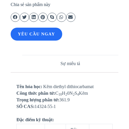
Chia sẻ sản phẩm này
YÊU CẦU NGAY
Sự miêu tả
Tên hóa học:
Kẽm diethyl dithiocarbamat
Công thức phân tử:
C
H
0N
S
Kẽm
10
2
2
4
Trọng lượng phân tử:
361.9
SỐ CAS:
14324-55-1
Đặc điểm kỹ thuật: