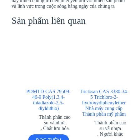
này khiến chúng trở nên thiết yếu đối với nhiều sản phẩm
và lĩnh vực trong cuộc sống hàng ngày của chúng ta
Sản phẩm liên quan
PDMTD CAS 79509-
Triclosan CAS 3380-34-
46-9 Poly(1,3,4-
5 Trichloro-2-
thiadiazole-2,5-
hydroxydiphenylether
diyldithio)
Nhà máy cung cấp
Thành phần mỹ phẩm
Thành phần cao
su và nhựa
Thành phần cao
,
Chất lưu hóa
su và nhựa
,
Người khác