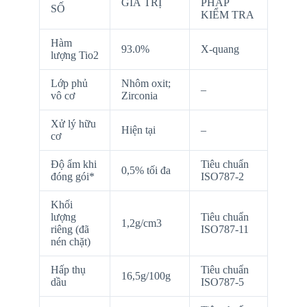
GIÁ TRỊ
PHÁP
SỐ
KIỂM TRA
Hàm
93.0%
X-quang
lượng Tio2
Lớp phủ
Nhôm oxit;
–
vô cơ
Zirconia
Xử lý hữu
Hiện tại
–
cơ
Độ ẩm khi
Tiêu chuẩn
0,5% tối đa
đóng gói*
ISO787-2
Khối
lượng
Tiêu chuẩn
1,2g/cm3
riêng (đã
ISO787-11
nén chặt)
Hấp thụ
Tiêu chuẩn
16,5g/100g
dầu
ISO787-5