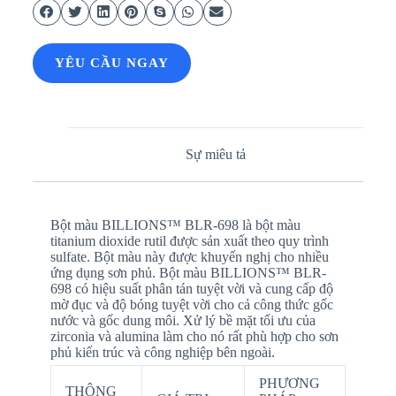
YÊU CẦU NGAY
Sự miêu tả
Bột màu BILLIONS™ BLR-698 là bột màu
titanium dioxide rutil được sản xuất theo quy trình
sulfate. Bột màu này được khuyến nghị cho nhiều
ứng dụng sơn phủ. Bột màu BILLIONS™ BLR-
698 có hiệu suất phân tán tuyệt vời và cung cấp độ
mờ đục và độ bóng tuyệt vời cho cả công thức gốc
nước và gốc dung môi. Xử lý bề mặt tối ưu của
zirconia và alumina làm cho nó rất phù hợp cho sơn
phủ kiến trúc và công nghiệp bên ngoài.
PHƯƠNG
THÔNG