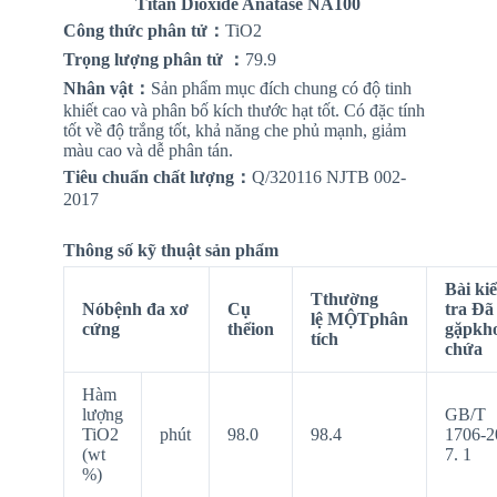
Titan Dioxide Anatase NA100
Công thức phân tử
：
TiO2
Trọng lượng phân tử
：
79.9
Nhân vật
：
Sản phẩm mục đích chung có độ tinh
khiết cao và phân bố kích thước hạt tốt. Có đặc tính
tốt về độ trắng tốt, khả năng che phủ mạnh, giảm
màu cao và dễ phân tán.
Tiêu chuẩn chất lượng
：
Q/320116 NJTB 002-
2017
Thông số kỹ thuật sản phẩm
Bài ki
T
thường
Nó
bệnh đa xơ
Cụ
tra
Đã
lệ
MỘT
phân
cứng
thể
ion
gặp
kh
tích
chứa
Hàm
lượng
GB/T
TiO2
phút
98.0
98.4
1706-2
(wt
7. 1
%)