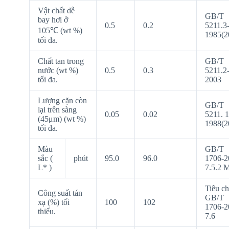
Vật chất dễ
GB/T
bay hơi ở
0.5
0.2
5211.3
105℃ (wt %)
1985(2
tối đa.
Chất tan trong
GB/T
nước (wt %)
0.5
0.3
5211.2
tối đa.
2003
Lượng cặn còn
GB/T
lại trên sàng
0.05
0.02
5211. 1
(45μm) (wt %)
1988(2
tối đa.
Màu
GB/T
sắc (
phút
95.0
96.0
1706-2
L* )
7.5.2 
Tiêu c
Công suất tán
GB/T
xạ (%) tối
100
102
1706-2
thiểu.
7.6