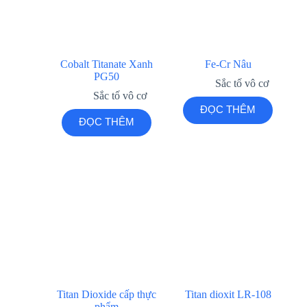
Cobalt Titanate Xanh
Fe-Cr Nâu
PG50
Sắc tố vô cơ
Sắc tố vô cơ
ĐỌC THÊM
ĐỌC THÊM
Titan Dioxide cấp thực
Titan dioxit LR-108
phẩm