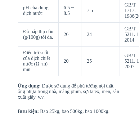
GB/T
pH của dung
6.5 ~
7.5
1717-
dịch nước
8.5
1986(2
GB/T
Độ hấp thụ dầu
26
24
5211. 1
(g/100g) tối đa.
2014
Điện trở suất
GB/T
của dịch chiết
20
25
5211. 1
nước (Ω ·m)
2007
min.
Ứng dụng
:
Được sử dụng để phủ tường nội thất,
ống nhựa trong nhà, màng phim, sợi latex, men, sản
xuất giấy, v.v.
Bưu kiện:
Bao 25kg, bao 500kg, bao 1000kg.