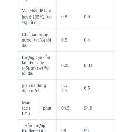
Vật chất dễ bay
0.8
0.6
hơi ở 105℃ (wt
%) tối đa.
Chất tan trong
nước (wt %) tối
0.5
0.4
đa.
Lượng cặn còn
lại trên sàng
0.05
0.03
(45μm) (wt %)
tối đa.
pH của dung
5.5-
6.5
dịch nước
7.5
Màu
sắc (
phút
94.5
94.8
L* )
Hàm lượng
Rutile(%) tối
98
99