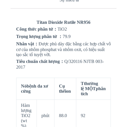
Titan Dioxide Rutile NR956
Công thức phân tử
：
TiO2
Trọng lượng phân tử
：
79.9
Nhân vật
：
Được phủ dày đặc bằng các hợp chất vô
cơ của nhôm phosphat và nhôm oxit, có hiệu suất
tạo sắc tố tuyệt vời.
Tiêu chuẩn chất lượng
：
Q/320116 NJTB 003-
2017
T
thường
Nó
bệnh đa xơ
Cụ
lệ
MỘT
phân
cứng
thể
ion
tích
Hàm
lượng
TiO2
phút
88.0
92
(wt
%)