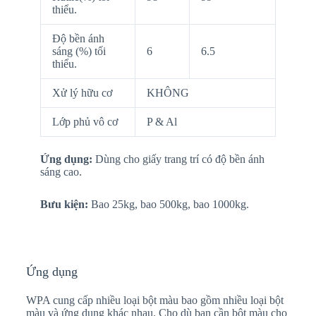
thiểu.
Độ bền ánh
sáng (%) tối
6
6.5
thiểu.
Xử lý hữu cơ
KHÔNG
Lớp phủ vô cơ
P & Al
Ứng dụng:
Dùng cho giấy trang trí có độ bền ánh
sáng cao.
Bưu kiện:
Bao 25kg, bao 500kg, bao 1000kg.
Ứng dụng
WPA cung cấp nhiều loại bột màu bao gồm nhiều loại bột
màu và ứng dụng khác nhau. Cho dù bạn cần bột màu cho