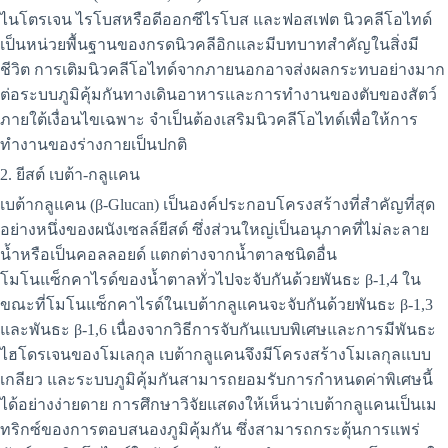
ไนโตรเจน ไรโบสหรือดีออกซีไรโบส และฟอสเฟต นิวคลีโอไทด์
เป็นหน่วยพื้นฐานของกรดนิวคลีอิกและมีบทบาทสำคัญในสิ่งมี
ชีวิต การเติมนิวคลีโอไทด์จากภายนอกอาจส่งผลกระทบอย่างมาก
ต่อระบบภูมิคุ้มกันทางเดินอาหารและการทำงานของตับของสัตว์
ภายใต้เงื่อนไขเฉพาะ จำเป็นต้องเสริมนิวคลีโอไทด์เพื่อให้การ
ทำงานของร่างกายเป็นปกติ
2. ยีสต์ เบต้า-กลูแคน
เบต้ากลูแคน (β-Glucan) เป็นองค์ประกอบโครงสร้างที่สำคัญที่สุด
อย่างหนึ่งของผนังเซลล์ยีสต์ ซึ่งส่วนใหญ่เป็นอนุภาคที่ไม่ละลาย
น้ำหรือเป็นคอลลอยด์ แตกต่างจากน้ำตาลชนิดอื่น
โมโนแซ็กคาไรด์ของน้ำตาลทั่วไปจะจับกันด้วยพันธะ β-1,4 ใน
ขณะที่โมโนแซ็กคาไรด์ในเบต้ากลูแคนจะจับกันด้วยพันธะ β-1,3
และพันธะ β-1,6 เนื่องจากวิธีการจับกันแบบพิเศษและการมีพันธะ
ไฮโดรเจนของโมเลกุล เบต้ากลูแคนจึงมีโครงสร้างโมเลกุลแบบ
เกลียว และระบบภูมิคุ้มกันสามารถยอมรับการกำหนดค่าพิเศษนี้
ได้อย่างง่ายดาย การศึกษาวิจัยแสดงให้เห็นว่าเบต้ากลูแคนเป็นเม
ทริกซ์ของการตอบสนองภูมิคุ้มกัน ซึ่งสามารถกระตุ้นการแพร่