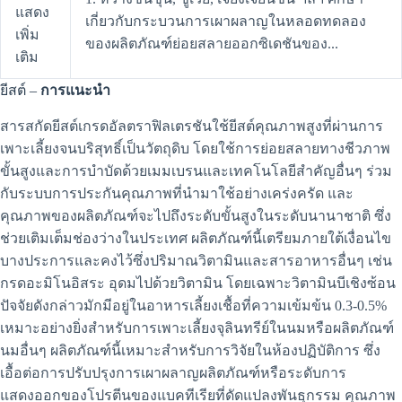
แสดง
เกี่ยวกับกระบวนการเผาผลาญในหลอดทดลอง
เพิ่ม
ของผลิตภัณฑ์ย่อยสลายออกซิเดชันของ...
เติม
ยีสต์ –
การแนะนำ
สารสกัดยีสต์เกรดอัลตราฟิลเตรชันใช้ยีสต์คุณภาพสูงที่ผ่านการ
เพาะเลี้ยงจนบริสุทธิ์เป็นวัตถุดิบ โดยใช้การย่อยสลายทางชีวภาพ
ขั้นสูงและการบำบัดด้วยเมมเบรนและเทคโนโลยีสำคัญอื่นๆ ร่วม
กับระบบการประกันคุณภาพที่นำมาใช้อย่างเคร่งครัด และ
คุณภาพของผลิตภัณฑ์จะไปถึงระดับขั้นสูงในระดับนานาชาติ ซึ่ง
ช่วยเติมเต็มช่องว่างในประเทศ ผลิตภัณฑ์นี้เตรียมภายใต้เงื่อนไข
บางประการและคงไว้ซึ่งปริมาณวิตามินและสารอาหารอื่นๆ เช่น
กรดอะมิโนอิสระ อุดมไปด้วยวิตามิน โดยเฉพาะวิตามินบีเชิงซ้อน
ปัจจัยดังกล่าวมักมีอยู่ในอาหารเลี้ยงเชื้อที่ความเข้มข้น 0.3-0.5%
เหมาะอย่างยิ่งสำหรับการเพาะเลี้ยงจุลินทรีย์ในนมหรือผลิตภัณฑ์
นมอื่นๆ ผลิตภัณฑ์นี้เหมาะสำหรับการวิจัยในห้องปฏิบัติการ ซึ่ง
เอื้อต่อการปรับปรุงการเผาผลาญผลิตภัณฑ์หรือระดับการ
แสดงออกของโปรตีนของแบคทีเรียที่ดัดแปลงพันธุกรรม คุณภาพ