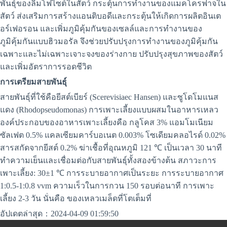
พันธุ์ของลิมโฟไซต์ในสัตว์ กระตุ้นการทำงานของแมคโครฟาจใน
สัตว์ ส่งเสริมการสร้างแอนติบอดีและกระตุ้นให้เกิดการผลิตอินเต
อร์เฟอรอน และเพิ่มภูมิคุ้มกันของเซลล์และการทำงานของ
ภูมิคุ้มกันแบบฮิวมอรัล จึงช่วยปรับปรุงการทำงานของภูมิคุ้มกัน
เฉพาะและไม่เฉพาะเจาะจงของร่างกาย ปรับปรุงสุขภาพของสัตว์
และเพิ่มอัตราการรอดชีวิต
การเตรียมสายพันธุ์
สายพันธุ์ที่ใช้คือยีสต์เบียร์ (Scerevisiaec Hansen) และซูโดโมแนส
แดง (Rhodopseudomonas) การเพาะเลี้ยงแบบผสมในอาหารเหลว
องค์ประกอบของอาหารเพาะเลี้ยงคือ กลูโคส 3% แอมโมเนียม
ซัลเฟต 0.5% แคลเซียมคาร์บอเนต 0.003% โซเดียมคลอไรด์ 0.02%
สารสกัดจากยีสต์ 0.2% ฆ่าเชื้อที่อุณหภูมิ 121 ℃ เป็นเวลา 30 นาที
ทำความเย็นและเชื่อมต่อกับสายพันธุ์ทั้งสองข้างต้น สภาวะการ
เพาะเลี้ยง: 30±1 ℃ การระบายอากาศเป็นระยะ การระบายอากาศ
1:0.5-1:0.8 vvm ความเร็วในการกวน 150 รอบต่อนาที การเพาะ
เลี้ยง 2-3 วัน นั่นคือ ของเหลวเมล็ดที่โตเต็มที่
อัปเดตล่าสุด：2024-04-09 01:59:50