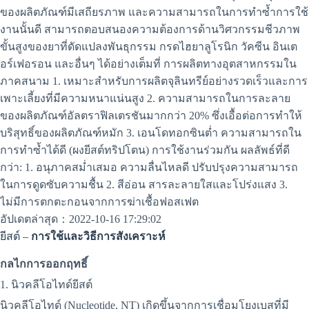
ของผลิตภัณฑ์มีเสถียรภาพ และความสามารถในการทำซ้ำการใช้
งานนั้นดี สามารถตอบสนองความต้องการด้านวิศวกรรมชีวภาพ
ขั้นสูงของยาที่ดัดแปลงพันธุกรรม กรดไฮยาลูโรนิก วัคซีน อินเต
อร์เฟอรอน และอื่นๆ ได้อย่างเต็มที่ การผลิตทางอุตสาหกรรมใน
ภาคสนาม 1. เหมาะสำหรับการผลิตจุลินทรีย์อย่างรวดเร็วและการ
เพาะเลี้ยงที่มีความหนาแน่นสูง 2. ความสามารถในการละลาย
ของผลิตภัณฑ์อัลตราฟิลเตรชันมากกว่า 20% ซึ่งเอื้อต่อการทำให้
บริสุทธิ์ของผลิตภัณฑ์หมัก 3. เอนโดทอกซินต่ำ ความสามารถใน
การทำซ้ำได้ดี (ผงยีสต์ทริปโตน) การใช้งานร่วมกัน ผลลัพธ์ที่ดี
กว่า: 1. อนุภาคสม่ำเสมอ ความลื่นไหลดี ปรับปรุงความสามารถ
ในการดูดซับความชื้น 2. สีอ่อน สารละลายใสและโปร่งแสง 3.
ไม่มีการตกตะกอนจากการฆ่าเชื้อฟอสเฟต
อัปเดตล่าสุด：2022-10-16 17:29:02
ยีสต์ –
การใช้และวิธีการสังเคราะห์
กลไกการออกฤทธิ์
1. นิวคลีโอไทด์ยีสต์
นิวคลีโอไทด์ (Nucleotide, NT) เกิดขึ้นจากการเชื่อมโยงเบสที่มี