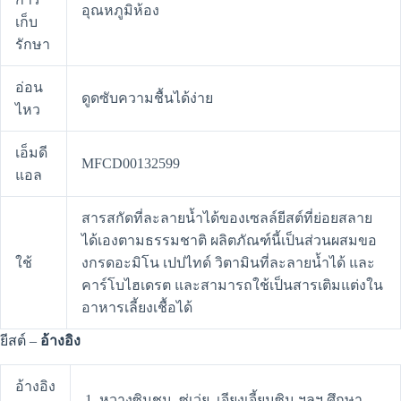
อุณหภูมิห้อง
เก็บ
รักษา
อ่อน
ดูดซับความชื้นได้ง่าย
ไหว
เอ็มดี
MFCD00132599
แอล
สารสกัดที่ละลายน้ำได้ของเซลล์ยีสต์ที่ย่อยสลาย
ได้เองตามธรรมชาติ ผลิตภัณฑ์นี้เป็นส่วนผสมขอ
ใช้
งกรดอะมิโน เปปไทด์ วิตามินที่ละลายน้ำได้ และ
คาร์โบไฮเดรต และสามารถใช้เป็นสารเติมแต่งใน
อาหารเลี้ยงเชื้อได้
ยีสต์ –
อ้างอิง
อ้างอิง
1. หวางซินชุน, ซู่เว่ย, เจียงเจี้ยนซิน ฯลฯ ศึกษา