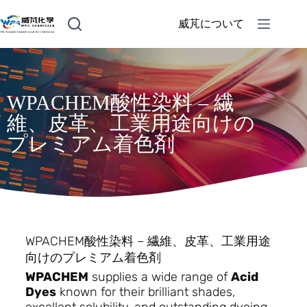
威芃について
WPACHEM酸性染料 – 繊
維、皮革、工業用途向けの
プレミアム着色剤
WPACHEM酸性染料 – 繊維、皮革、工業用途
向けのプレミアム着色剤
WPACHEM
supplies a wide range of
Acid
Dyes
known for their brilliant shades,