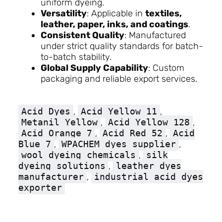
uniform dyeing.
Versatility
: Applicable in
textiles,
leather, paper, inks, and coatings
.
Consistent Quality
: Manufactured
under strict quality standards for batch-
to-batch stability.
Global Supply Capability
: Custom
packaging and reliable export services.
Acid Dyes
,
Acid Yellow 11
,
Metanil Yellow
,
Acid Yellow 128
,
Acid Orange 7
,
Acid Red 52
,
Acid
Blue 7
,
WPACHEM dyes supplier
,
wool dyeing chemicals
,
silk
dyeing solutions
,
leather dyes
manufacturer
,
industrial acid dyes
exporter