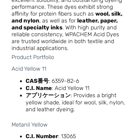
excellent solubility, and outstanding dyeing
performance. These dyes exhibit strong
affinity for protein fibers such as
wool, silk,
and nylon
, as well as for
leather, paper,
and specialty inks
. With high purity and
reliable consistency, WPACHEM Acid Dyes
are trusted worldwide in both textile and
industrial applications.
Product Portfolio
Acid Yellow 11
CAS番号
: 6359-82-6
C.I. Name
: Acid Yellow 11
アプリケーション
: Provides a bright
yellow shade, ideal for wool, silk, nylon,
and leather dyeing.
Metanil Yellow
C.I. Number
: 13065